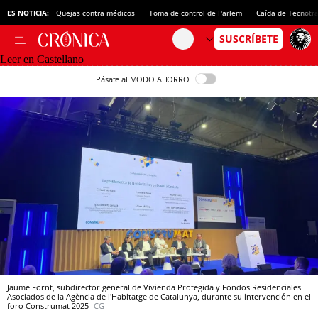
ES NOTICIA:
Quejas contra médicos
Toma de control de Parlem
Caída de Tecnotr
Leer en Castellano
Pásate al MODO AHORRO
Jaume Fornt, subdirector general de Vivienda Protegida y Fondos Residenciales
Asociados de la Agència de l'Habitatge de Catalunya, durante su intervención en el
foro Construmat 2025
CG