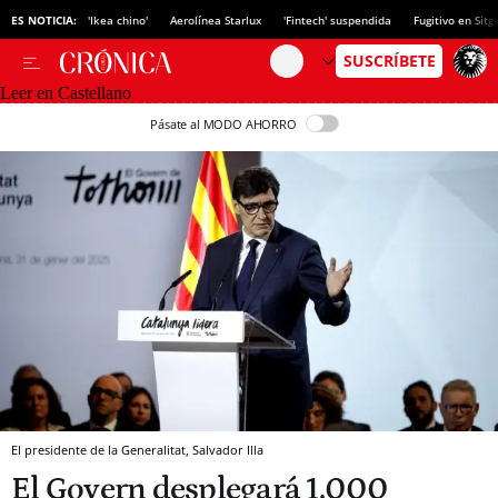
ES NOTICIA:
'Ikea chino'
Aerolínea Starlux
'Fintech' suspendida
Fugitivo en Sitg
Leer en Castellano
Pásate al MODO AHORRO
El presidente de la Generalitat, Salvador Illa
El Govern desplegará 1.000