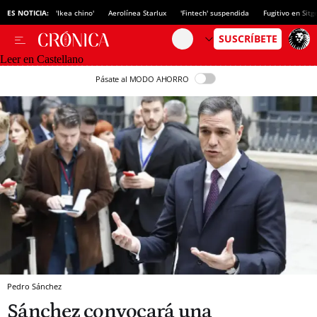
ES NOTICIA:
'Ikea chino'
Aerolínea Starlux
'Fintech' suspendida
Fugitivo en Sitg
Leer en Castellano
Pásate al MODO AHORRO
Pedro Sánchez
Sánchez convocará una