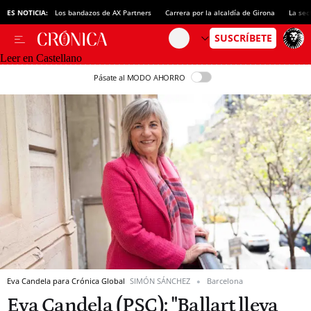
ES NOTICIA:
Los bandazos de AX Partners
Carrera por la alcaldía de Girona
La sec
Leer en Castellano
Pásate al MODO AHORRO
Eva Candela para Crónica Global
SIMÓN SÁNCHEZ
Barcelona
Eva Candela (PSC): "Ballart lleva