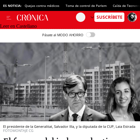
ES NOTICIA:
Quejas contra médicos
Toma de control de Parlem
Caída de Tecnotr
Leer en Castellano
Pásate al MODO AHORRO
El presidente de la Generalitat, Salvador Illa, y la diputada de la CUP, Laia Estrada
FOTOMONTAJE CG