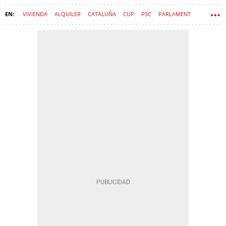
VIVIENDA
ALQUILER
CATALUÑA
CUP
PSC
PARLAMENT
GENERALITAT DE CATALUÑA
NACIONALISMO
PROCÉS
GOVERN
SALVADOR ILLA
INDEPENDENTISMO
LAIA ESTRADA