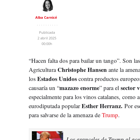
Alba Carnicé
Publicada
2 abril 2025
00:00h
“Hacen falta dos para bailar un tango”. Son la
Christophe Hansen
Agricultura
ante la amena
Estados Unidos
los
contra productos europeos.
mazazo enorme
sector v
causaría un “
” para el
especialmente para los vinos catalanes, como 
Esther Herranz.
eurodiputada popular
Por eso
para salvarse de la amenaza de
Trump
.
Los aranceles de Trump al ace