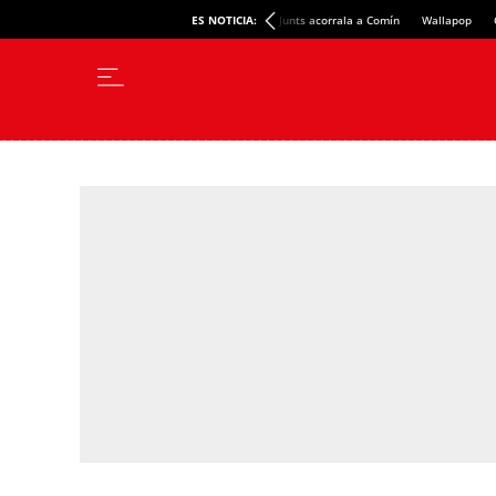
ES NOTICIA:
Junts acorrala a Comín
Wallapop