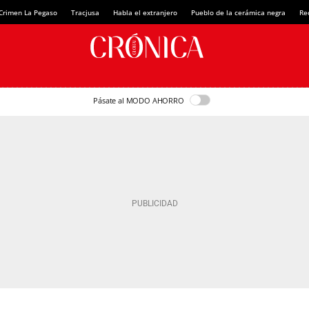
Crimen La Pegaso
Tracjusa
Habla el extranjero
Pueblo de la cerámica negra
Re
Pásate al MODO AHORRO