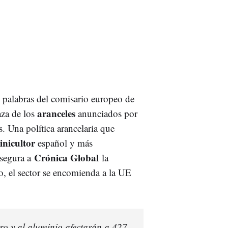
s palabras del comisario europeo de
aranceles
za de los
anunciados por
 Una política arancelaria que
inicultor
español y más
Crónica Global
asegura a
la
, el sector se encomienda a la UE
ro y al aluminio afectarán a 427