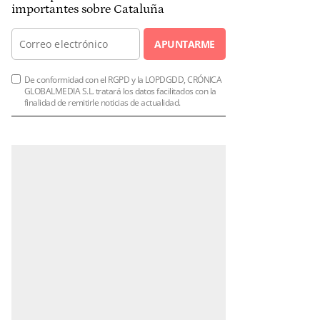
importantes sobre Cataluña
APUNTARME
De conformidad con el RGPD y la LOPDGDD, CRÓNICA
GLOBALMEDIA S.L. tratará los datos facilitados con la
finalidad de remitirle noticias de actualidad.