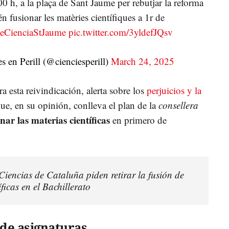
.00 h, a la plaça de Sant Jaume per rebutjar la reforma
n fusionar les matèries científiques a 1r de
eCienciaStJaume
pic.twitter.com/3yldefJQsv
 en Perill (@cienciesperill)
March 24, 2025
a esta reivindicación, alerta sobre los
perjuicios y la
ue, en su opinión, conlleva el plan de la
consellera
nar las materias científicas
en primero de
Ciencias de Cataluña piden retirar la fusión de
íficas en el Bachillerato
 de asignaturas