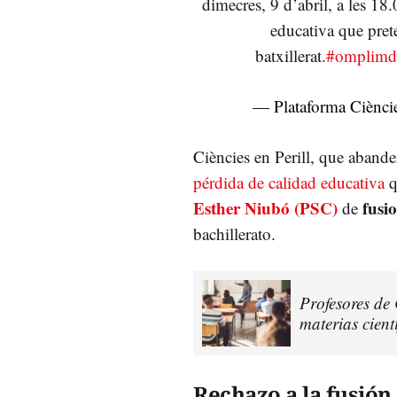
dimecres, 9 d’abril, a les 18
educativa que preté
batxillerat.
#omplimd
— Plataforma Ciències
Ciències en Perill, que abander
pérdida de calidad educativa
q
Esther Niubó (PSC)
fusio
de
bachillerato.
Profesores de 
materias cient
Rechazo a la fusión