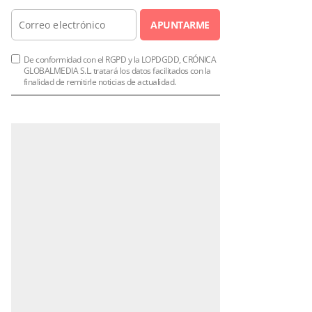
APUNTARME
De conformidad con el RGPD y la LOPDGDD, CRÓNICA
GLOBALMEDIA S.L. tratará los datos facilitados con la
finalidad de remitirle noticias de actualidad.