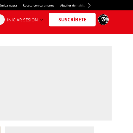
rámica negra
Receta con calamares
Alquiler de habitaciones en España
Crédito del