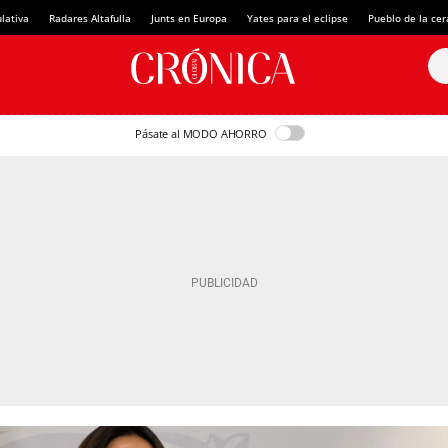
lativa
Radares Altafulla
Junts en Europa
Yates para el eclipse
Pueblo de la ce
Pásate al MODO AHORRO