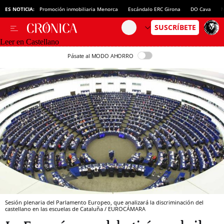
ES NOTICIA:
Promoción inmobiliaria Menorca
Escándalo ERC Girona
DO Cava
N
Leer en Castellano
Pásate al MODO AHORRO
Sesión plenaria del Parlamento Europeo, que analizará la discriminación del
castellano en las escuelas de Cataluña / EUROCÁMARA