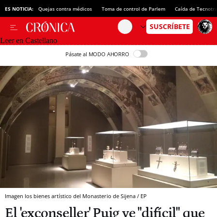
ES NOTICIA:
Quejas contra médicos
Toma de control de Parlem
Caída de Tecnotr
Leer en Castellano
Pásate al MODO AHORRO
Imagen los bienes artístico del Monasterio de Sijena / EP
El 'exconseller' Puig ve "difícil" que