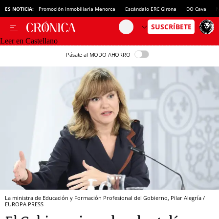
ES NOTICIA:
Promoción inmobiliaria Menorca
Escándalo ERC Girona
DO Cava
N
Leer en Castellano
Pásate al MODO AHORRO
La ministra de Educación y Formación Profesional del Gobierno, Pilar Alegría /
EUROPA PRESS