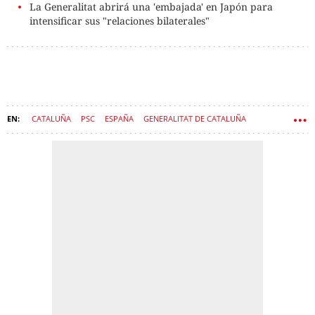
La Generalitat abrirá una 'embajada' en Japón para
intensificar sus "relaciones bilaterales"
CATALUÑA
PSC
ESPAÑA
GENERALITAT DE CATALUÑA
NACIONALISMO
UNIÓN EUROPEA
COMISIÓN EUROPEA
PROCÉS
PARLAMENTO EUROPEO
GOVERN
FONDOS EUROPEOS
DEPARTAMENTO DE ACCIÓN EXTERIOR
JAUME DUCH