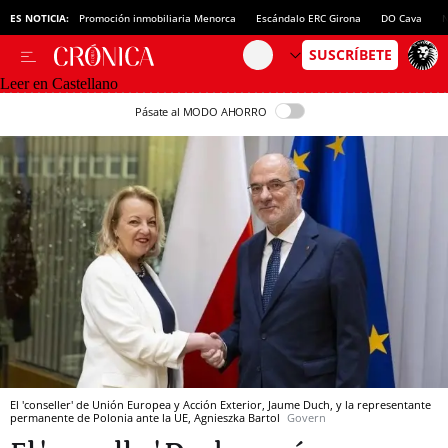
ES NOTICIA:
Promoción inmobiliaria Menorca
Escándalo ERC Girona
DO Cava
N
Leer en Castellano
Pásate al MODO AHORRO
El 'conseller' de Unión Europea y Acción Exterior, Jaume Duch, y la representante
permanente de Polonia ante la UE, Agnieszka Bartol
Govern