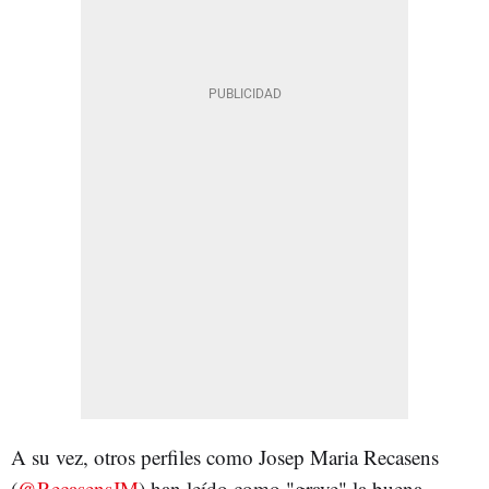
A su vez, otros perfiles como Josep Maria Recasens
(
@RecasensJM
) han leído como "grave" la buena