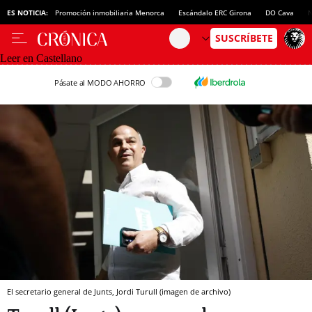
ES NOTICIA:
Promoción inmobiliaria Menorca
Escándalo ERC Girona
DO Cava
N
Leer en Castellano
Pásate al MODO AHORRO
El secretario general de Junts, Jordi Turull (imagen de archivo)