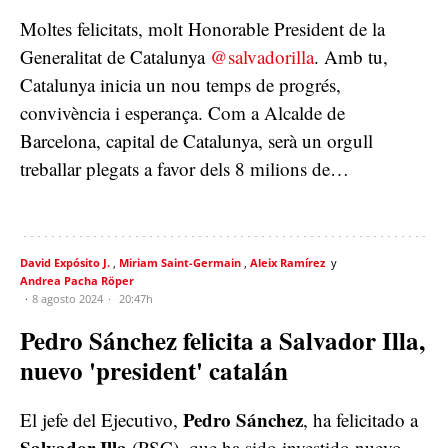
Moltes felicitats, molt Honorable President de la
Generalitat de Catalunya
@salvadorilla
. Amb tu,
Catalunya inicia un nou temps de progrés,
convivència i esperança. Com a Alcalde de
Barcelona, capital de Catalunya, serà un orgull
treballar plegats a favor dels 8 milions de…
David Expósito J.
Miriam Saint-Germain
Aleix Ramírez
Andrea Pacha Röper
8 agosto 2024
20:47h
Pedro Sánchez felicita a Salvador Illa,
nuevo 'president' catalán
Pedro Sánchez
El jefe del Ejecutivo,
, ha felicitado a
Salvador Illa
(PSC), que ha sido investido nuevo