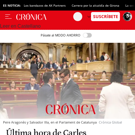
ES NOTICIA:
Los bandazos de AX Partners
Carrera por la alcaldía de Girona
La sec
Leer en Castellano
Pásate al MODO AHORRO
Pere Aragonès y Salvador Illa, en el Parlament de Catalunya
Crónica Global
Última hora de Carles