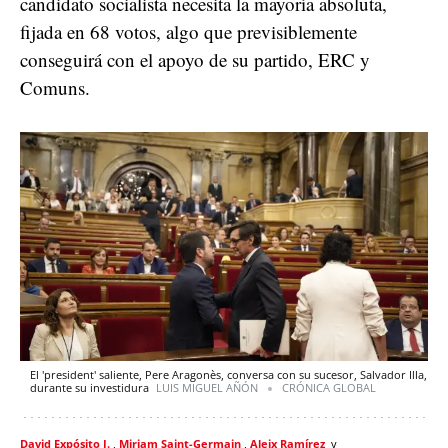
candidato socialista necesita la mayoría absoluta,
fijada en 68 votos, algo que previsiblemente
conseguirá con el apoyo de su partido, ERC y
Comuns.
El 'president' saliente, Pere Aragonès, conversa con su sucesor, Salvador Illa,
durante su investidura
LUIS MIGUEL AÑÓN
CRÓNICA GLOBAL
David Expósito J.
Miriam Saint-Germain
Aleix Ramírez