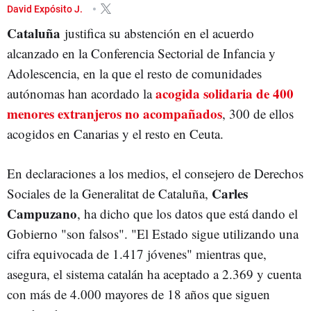
GOBIERNO
INMIGRANTES
CARLES CAMPUZANO
David Expósito J.
Cataluña
justifica su abstención en el acuerdo
alcanzado en la Conferencia Sectorial de Infancia y
Adolescencia, en la que el resto de comunidades
acogida solidaria de 400
autónomas han acordado la
menores extranjeros no acompañados
, 300 de ellos
acogidos en Canarias y el resto en Ceuta.
En declaraciones a los medios, el consejero de Derechos
Carles
Sociales de la Generalitat de Cataluña,
Campuzano
, ha dicho que l
os
datos que está dando el
Gobierno "son falsos". "El Estado sigue utilizando una
cifra equivocada de 1.417 jóvenes" mientras que,
asegura, el sistema catalán ha aceptado a 2.369 y cuenta
con más de 4.000 mayores de 18 años que siguen