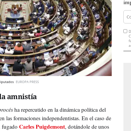
imp
D
C
f
a
 Diputados
EUROPA PRESS
la amnistía
procés
ha repercutido en la dinámica política del
n las formaciones independentistas. En el caso de
Carles Puigdemont
al fugado
, dotándole de unos