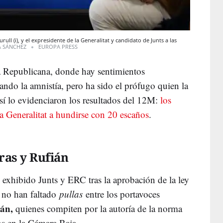
rull (i), y el expresidente de la Generalitat y candidato de Junts a las
A SÁNCHEZ
EUROPA PRESS
 Republicana, donde hay sentimientos
ando la amnistía, pero ha sido el prófugo quien la
Así lo evidenciaron los resultados del 12M:
los
a Generalitat a hundirse con 20 escaños
.
ras y Rufián
exhibido Junts y ERC tras la aprobación de la ley
, no han faltado
pullas
entre los portavoces
ián,
quienes compiten por la autoría de la norma
os en la Cámara Baja.