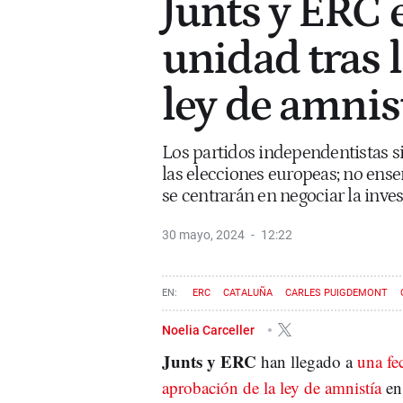
Junts y ERC 
unidad tras 
ley de amnis
Los partidos independentistas 
las elecciones europeas; no ense
se centrarán en negociar la inve
30 mayo, 2024
12:22
ERC
CATALUÑA
CARLES PUIGDEMONT
JUNTS PER CATALUNYA
AMNISTÍA
ELECCIONE
Noelia Carceller
Junts y ERC
han llegado a
una fe
aprobación de la ley de amnistía
en