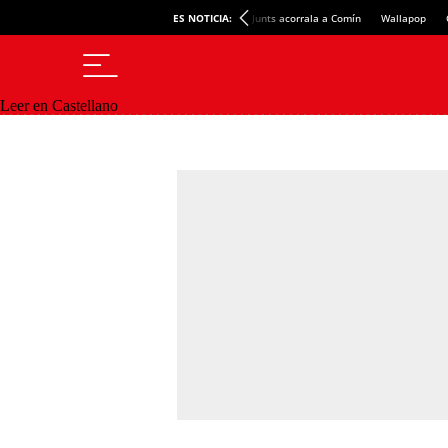
ES NOTICIA:
Junts acorrala a Comín
Wallapop
Leer en Castellano