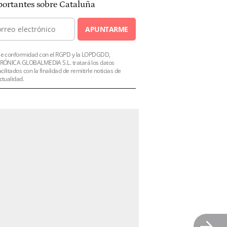
ortantes sobre Cataluña
APUNTARME
e conformidad con el RGPD y la LOPDGDD,
RÓNICA GLOBALMEDIA S.L. tratará los datos
acilitados con la finalidad de remitirle noticias de
ctualidad.