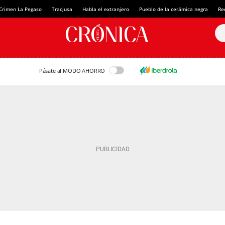
Crimen La Pegaso
Tracjusa
Habla el extranjero
Pueblo de la cerámica negra
Re
Pásate al MODO AHORRO