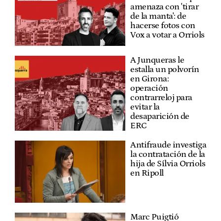
amenaza con 'tirar
de la manta': de
hacerse fotos con
Vox a votar a Orriols
A Junqueras le
estalla un polvorín
en Girona:
operación
contrarreloj para
evitar la
desaparición de
ERC
Antifraude investiga
la contratación de la
hija de Sílvia Orriols
en Ripoll
Marc Puigtió