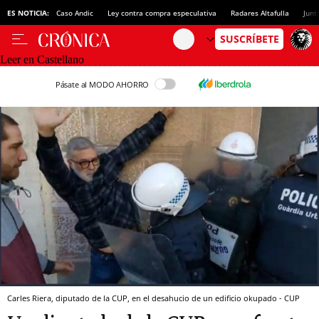
ES NOTICIA:
Caso Andic
Ley contra compra especulativa
Radares Altafulla
Junt
Leer en Castellano
Pásate al MODO AHORRO
Carles Riera, diputado de la CUP, en el desahucio de un edificio okupado - CUP