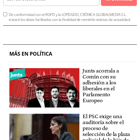
De conformidad con el RGPD y la LOPDGDD, CRÓNICA GLOBALMEDIA S.L.
tratará los datos facilitados con la finalidad de remitirle noticias de actualidad.
MÁS EN POLÍTICA
Junts acorrala a
Comín con su
adhesión a los
liberales en el
Parlamento
Europeo
El PSC exige una
auditoría sobre el
proceso de
selección de la plaza