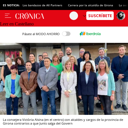
ES NOTICIA:
Los bandazos de AX Partners
Carrera por la alcaldía de Girona
La sec
Leer en Castellano
Pásate al MODO AHORRO
La consejera Victòria Alsina (en el centro) con alcaldes y cargos de la provincia de
Girona contrarios a que Junts salga del Govern