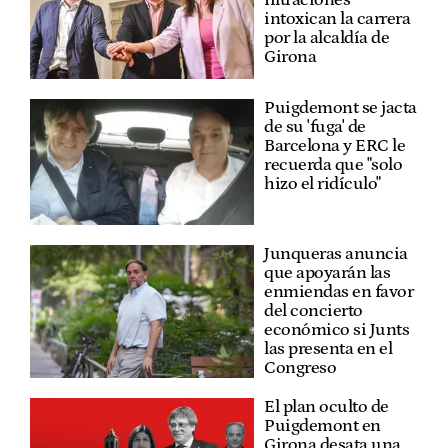
intoxican la carrera
por la alcaldía de
Girona
Puigdemont se jacta
de su 'fuga' de
Barcelona y ERC le
recuerda que "solo
hizo el ridículo"
Junqueras anuncia
que apoyarán las
enmiendas en favor
del concierto
económico si Junts
las presenta en el
Congreso
El plan oculto de
Puigdemont en
Girona desata una