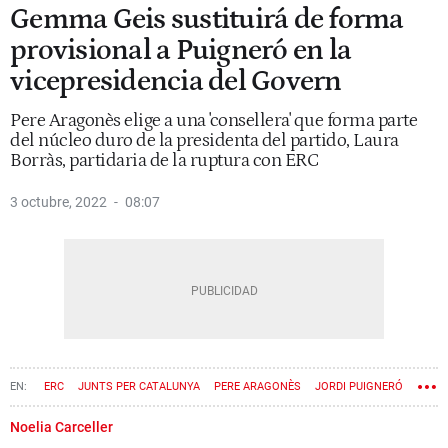
Gemma Geis sustituirá de forma
provisional a Puigneró en la
vicepresidencia del Govern
Pere Aragonès elige a una 'consellera' que forma parte
del núcleo duro de la presidenta del partido, Laura
Borràs, partidaria de la ruptura con ERC
3 octubre, 2022
08:07
ERC
JUNTS PER CATALUNYA
PERE ARAGONÈS
JORDI PUIGNERÓ
GEMMA GEIS
Noelia Carceller