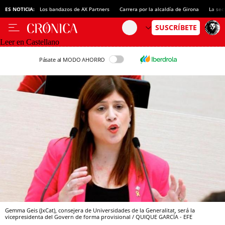
ES NOTICIA:
Los bandazos de AX Partners
Carrera por la alcaldía de Girona
La sec
Leer en Castellano
Pásate al MODO AHORRO
Gemma Geis (JxCat), consejera de Universidades de la Generalitat, será la
vicepresidenta del Govern de forma provisional / QUIQUE GARCÍA - EFE