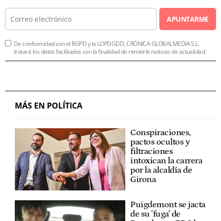
APUNTARME
De conformidad con el RGPD y la LOPDGDD, CRÓNICA GLOBALMEDIA S.L.
tratará los datos facilitados con la finalidad de remitirle noticias de actualidad.
MÁS EN POLÍTICA
Conspiraciones,
pactos ocultos y
filtraciones
intoxican la carrera
por la alcaldía de
Girona
Puigdemont se jacta
de su 'fuga' de