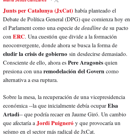
Junts per Catalunya (JxCat)
JAUME GIRÓ
JORDI PUIGNERÓ
había planteado el
Debate de Política General (DPG) que comienza hoy en
el Parlament como una especie de
deadline
de su pacto
ERC
con
. Una cuestión que divide a la formación
neoconvergente, donde ahora se busca la forma de
eludir la crisis de gobierno
sin desdecirse demasiado.
Pere Aragonès
Consciente de ello, ahora es
quien
remodelación del Govern
presiona con una
como
alternativa a esa ruptura.
Sobre la mesa, la recuperación de una vicepresidencia
Elsa
económica --la que inicialmente debía ocupar
Artadi
-- que podría recaer en Jaume Giró. Un cambio
Jordi Puigneró
que afectaría a
y que provocaría un
seísmo en el sector más radical de JxCat.