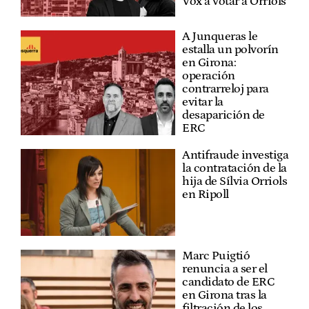
Vox a votar a Orriols
A Junqueras le
estalla un polvorín
en Girona:
operación
contrarreloj para
evitar la
desaparición de
ERC
Antifraude investiga
la contratación de la
hija de Sílvia Orriols
en Ripoll
Marc Puigtió
renuncia a ser el
candidato de ERC
en Girona tras la
filtración de los