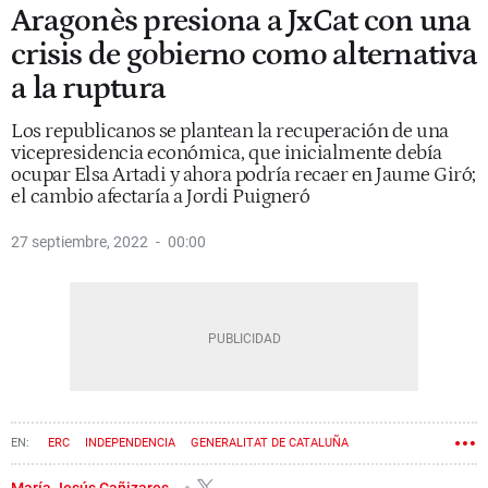
Aragonès presiona a JxCat con una
crisis de gobierno como alternativa
a la ruptura
Los republicanos se plantean la recuperación de una
vicepresidencia económica, que inicialmente debía
ocupar Elsa Artadi y ahora podría recaer en Jaume Giró;
el cambio afectaría a Jordi Puigneró
27 septiembre, 2022
00:00
ERC
INDEPENDENCIA
GENERALITAT DE CATALUÑA
NACIONALISMO
PROCÉS
JUNTS PER CATALUNYA
PERE ARAGONÈS
María Jesús Cañizares