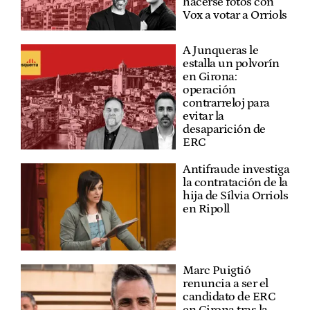
hacerse fotos con
Vox a votar a Orriols
A Junqueras le
estalla un polvorín
en Girona:
operación
contrarreloj para
evitar la
desaparición de
ERC
Antifraude investiga
la contratación de la
hija de Sílvia Orriols
en Ripoll
Marc Puigtió
renuncia a ser el
candidato de ERC
en Girona tras la