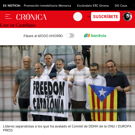
ES NOTICIA:
Promoción inmobiliaria Menorca
Escándalo ERC Girona
DO Cava
N
Leer en Castellano
Pásate al MODO AHORRO
Líderes separatistas a los que ha avalado el Comité de DDHH de la ONU / EUROPA
PRESS