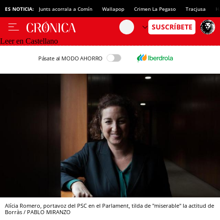
ES NOTICIA:
Junts acorrala a Comín
Wallapop
Crimen La Pegaso
Tracjusa
H
Leer en Castellano
Pásate al MODO AHORRO
Alícia Romero, portavoz del PSC en el Parlament, tilda de "miserable" la actitud de
Borràs / PABLO MIRANZO