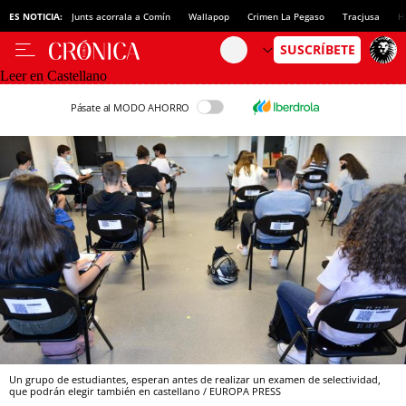
ES NOTICIA:
Junts acorrala a Comín
Wallapop
Crimen La Pegaso
Tracjusa
H
Leer en Castellano
Pásate al MODO AHORRO
Un grupo de estudiantes, esperan antes de realizar un examen de selectividad,
que podrán elegir también en castellano / EUROPA PRESS