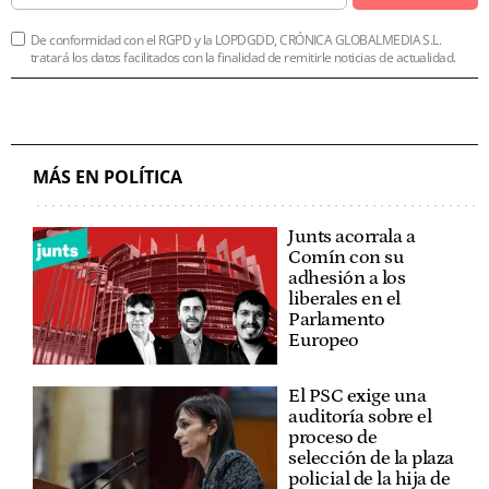
De conformidad con el RGPD y la LOPDGDD, CRÓNICA GLOBALMEDIA S.L.
tratará los datos facilitados con la finalidad de remitirle noticias de actualidad.
MÁS EN POLÍTICA
Junts acorrala a
Comín con su
adhesión a los
liberales en el
Parlamento
Europeo
El PSC exige una
auditoría sobre el
proceso de
selección de la plaza
policial de la hija de