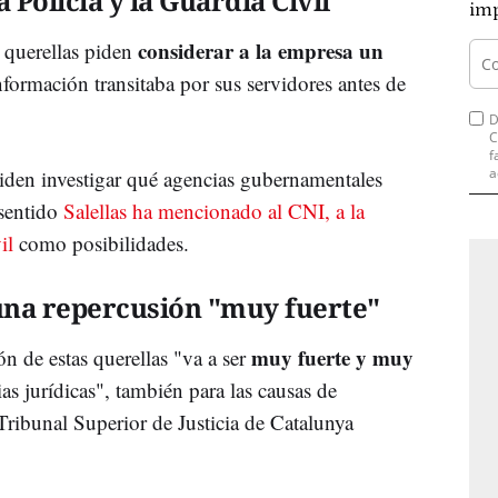
a Policía y la Guardia Civil
imp
considerar a la empresa un
s querellas piden
formación transitaba por sus servidores antes de
D
C
f
a
iden investigar qué agencias gubernamentales
 sentido
Salellas ha mencionado al CNI, a la
il
como posibilidades.
una repercusión "muy fuerte"
muy fuerte y muy
n de estas querellas "va a ser
as jurídicas", también para las causas de
 Tribunal Superior de Justicia de Catalunya