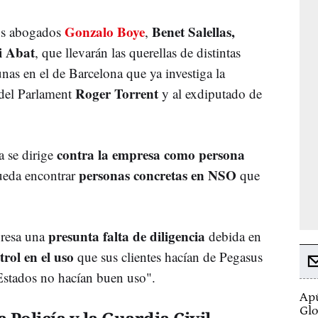
Gonzalo Boye
Benet Salellas,
los abogados
,
 Abat
, que llevarán las querellas de distintas
unas en el de Barcelona que ya investiga la
Roger Torrent
 del Parlament
y al exdiputado de
contra la empresa como persona
a se dirige
personas concretas en NSO
ueda encontrar
que
presunta falta de diligencia
presa una
debida en
trol en el uso
que sus clientes hacían de Pegasus
Estados no hacían buen uso".
Apú
Glo