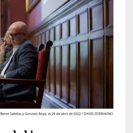
enet Salellas y Gonzalo Boye, el 29 de abril de 2022 / DAVID ZORRAKINO