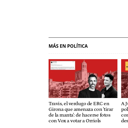
MÁS EN POLÍTICA
Travis, el verdugo de ERC en
A J
Girona que amenaza con 'tirar
pol
de la manta': de hacerse fotos
con
con Vox a votar a Orriols
de