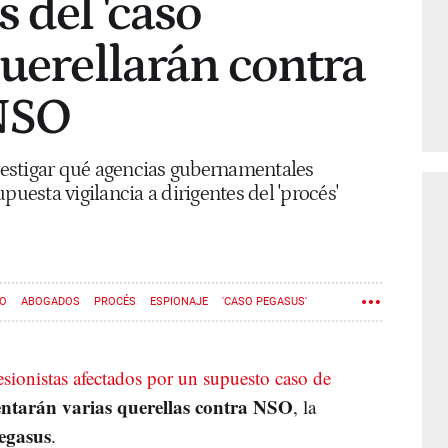
 del 'caso
querellarán contra
NSO
estigar qué agencias gubernamentales
puesta vigilancia a dirigentes del 'procés'
MO
ABOGADOS
PROCÉS
ESPIONAJE
'CASO PEGASUS'
esionistas afectados por un supuesto caso de
entarán varias querellas contra NSO
, la
egasus
.