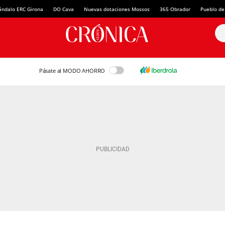
ándalo ERC Girona
DO Cava
Nuevas dotaciones Mossos
365 Obrador
Pueblo de
Pásate al MODO AHORRO