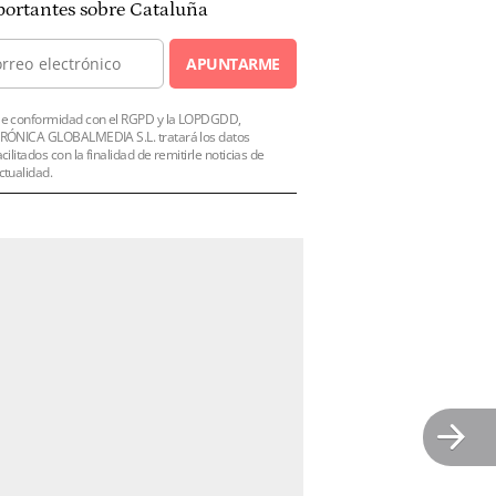
ortantes sobre Cataluña
APUNTARME
e conformidad con el RGPD y la LOPDGDD,
RÓNICA GLOBALMEDIA S.L. tratará los datos
acilitados con la finalidad de remitirle noticias de
ctualidad.