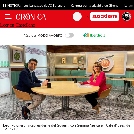
ES NOTICIA:
Los bandazos de AX Partners
Carrera por la alcaldía de Girona
La sec
Leer en Castellano
Pásate al MODO AHORRO
Jordi Puigneró, vicepresidente del Govern, con Gemma Nierga en 'Cafè d'Idees' de
TVE / RTVE