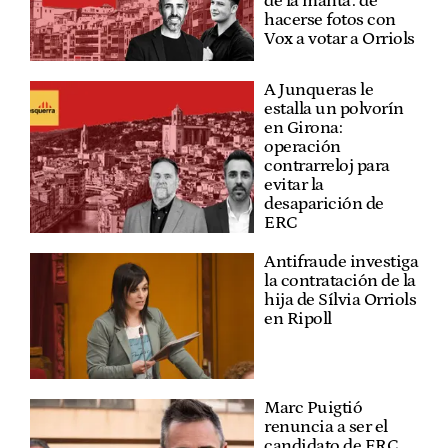
de la manta': de
hacerse fotos con
Vox a votar a Orriols
A Junqueras le
estalla un polvorín
en Girona:
operación
contrarreloj para
evitar la
desaparición de
ERC
Antifraude investiga
la contratación de la
hija de Sílvia Orriols
en Ripoll
Marc Puigtió
renuncia a ser el
candidato de ERC