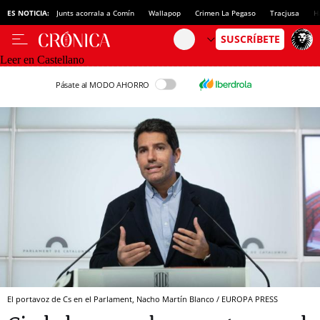
ES NOTICIA:
Junts acorrala a Comín
Wallapop
Crimen La Pegaso
Tracjusa
H
Leer en Castellano
Pásate al MODO AHORRO
El portavoz de Cs en el Parlament, Nacho Martín Blanco / EUROPA PRESS