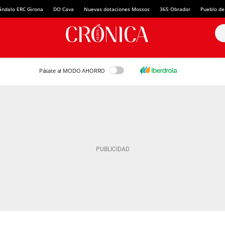
ándalo ERC Girona
DO Cava
Nuevas dotaciones Mossos
365 Obrador
Pueblo de
Pásate al MODO AHORRO