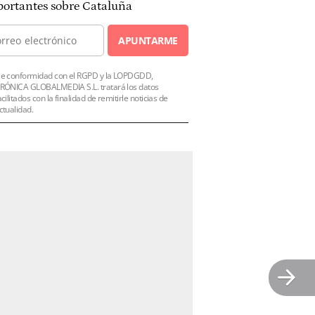
ortantes sobre Cataluña
APUNTARME
e conformidad con el RGPD y la LOPDGDD,
RÓNICA GLOBALMEDIA S.L. tratará los datos
acilitados con la finalidad de remitirle noticias de
ctualidad.