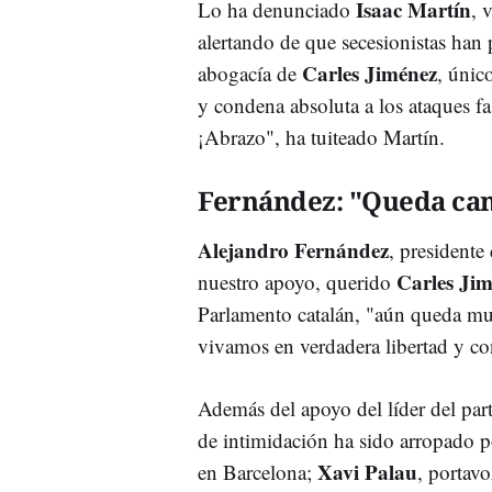
Isaac Martín
Lo ha denunciado
, 
alertando de que secesionistas han 
Carles Jiménez
abogacía de
, únic
y condena absoluta a los ataques fa
¡Abrazo", ha tuiteado Martín.
Fernández: "Queda cam
Alejandro Fernández
, presidente
Carles Ji
nuestro apoyo, querido
Parlamento catalán, "aún queda mu
vivamos en verdadera libertad y c
Además del apoyo del líder del part
de intimidación ha sido arropado 
Xavi Palau
en Barcelona;
, portav