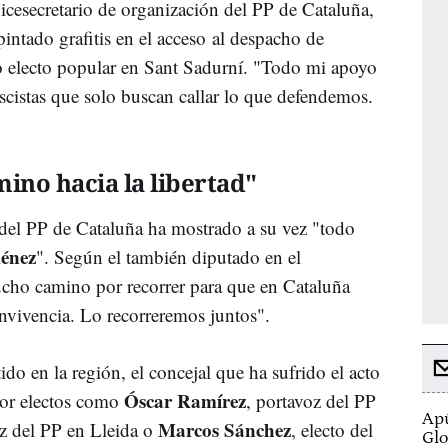
vicesecretario de organización del PP de Cataluña,
pintado grafitis en el acceso al despacho de
o electo popular en Sant Sadurní. "Todo mi apoyo
scistas que solo buscan callar lo que defendemos.
ino hacia la libertad"
 del PP de Cataluña ha mostrado a su vez "todo
ménez
". Según el también diputado en el
cho camino por recorrer para que en Cataluña
onvivencia. Lo recorreremos juntos".
ido en la región, el concejal que ha sufrido el acto
Óscar Ramírez
por electos como
, portavoz del PP
Apú
Marcos Sánchez
oz del PP en Lleida o
, electo del
Glo