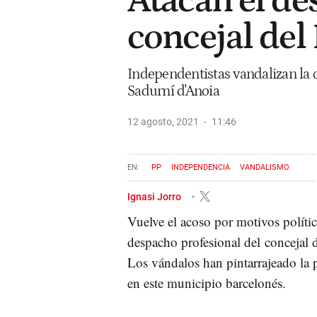
Atacan el de
concejal del
Independentistas vandalizan la o
Sadurní d'Anoia
12 agosto, 2021
11:46
PP
INDEPENDENCIA
VANDALISMO
Ignasi Jorro
Vuelve el acoso por motivos políti
despacho profesional del concejal
Los vándalos han pintarrajeado la p
en este municipio barcelonés.