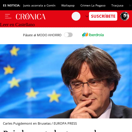
ES NOTICIA:
Junts acorrala a Comín
Wallapop
Crimen La Pegaso
Tracjusa
H
Leer en Castellano
Pásate al MODO AHORRO
Carles Puigdemont en Bruselas / EUROPA PRESS