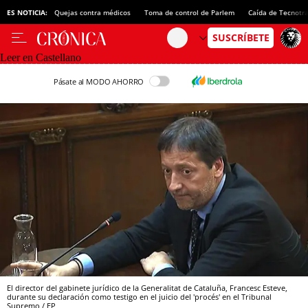
ES NOTICIA:
Quejas contra médicos
Toma de control de Parlem
Caída de Tecnotr
Leer en Castellano
Pásate al MODO AHORRO
El director del gabinete jurídico de la Generalitat de Cataluña, Francesc Esteve,
durante su declaración como testigo en el juicio del 'procés' en el Tribunal
Supremo / EP