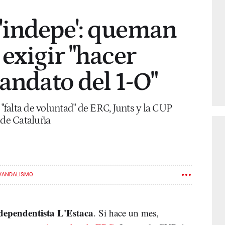
'indepe': queman
 exigir "hacer
mandato del 1-O"
 "falta de voluntad" de ERC, Junts y la CUP
 de Cataluña
VANDALISMO
ndependentista L'Estaca
. Si hace un mes,