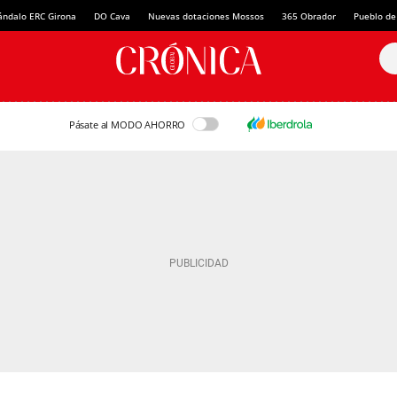
ándalo ERC Girona
DO Cava
Nuevas dotaciones Mossos
365 Obrador
Pueblo de
Pásate al MODO AHORRO