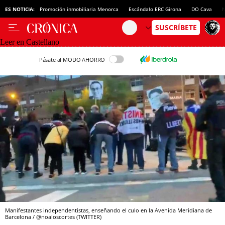
ES NOTICIA:
Promoción inmobiliaria Menorca
Escándalo ERC Girona
DO Cava
N
Leer en Castellano
Pásate al MODO AHORRO
Manifestantes independentistas, enseñando el culo en la Avenida Meridiana de
Barcelona / @noaloscortes (TWITTER)