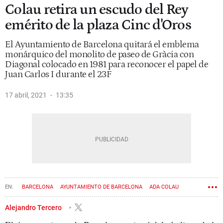
Colau retira un escudo del Rey
emérito de la plaza Cinc d'Oros
El Ayuntamiento de Barcelona quitará el emblema
monárquico del monolito de paseo de Gràcia con
Diagonal colocado en 1981 para reconocer el papel de
Juan Carlos I durante el 23F
17 abril, 2021
13:35
BARCELONA
AYUNTAMIENTO DE BARCELONA
ADA COLAU
MONARQUÍA
JUAN CARLOS I
Alejandro Tercero