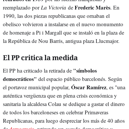
Frederic Marès
reemplazado por
La Victoria
de
. En
1990, las dos piezas republicanas que ornaban el
obelisco volvieron a instalarse en el nuevo monumento
de homenaje a Pi i Margall que se instaló en la plaza de
la República de Nou Barris, antigua plaza Llucmajor.
El PP critica la medida
"símbolos
El PP ha criticado la retirada de
democráticos"
del espacio público barcelonés. Según
Óscar Ramírez
el portavoz municipal popular,
, es "una
auténtica vergüenza que en plena crisis económica y
sanitaria la alcaldesa Colau se dedique a gastar el dinero
de todos los barceloneses en celebrar Primaveras
Republicanas, para luego despreciar los más de 40 años
de
democracia
, retirando un escudo democrático y