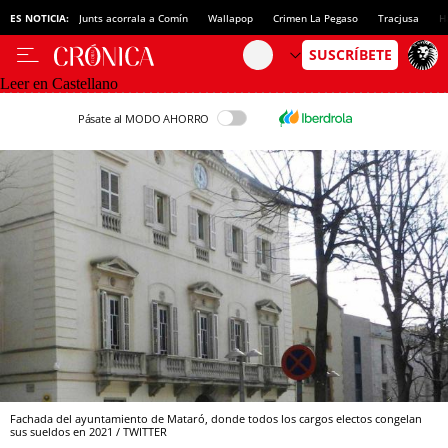
ES NOTICIA:
Junts acorrala a Comín
Wallapop
Crimen La Pegaso
Tracjusa
H
Leer en Castellano
Pásate al MODO AHORRO
Fachada del ayuntamiento de Mataró, donde todos los cargos electos congelan
sus sueldos en 2021 / TWITTER