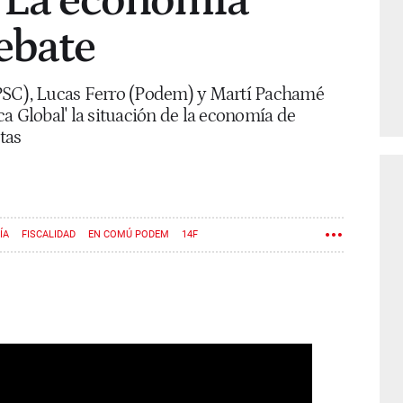
: La economía
debate
PSC), Lucas Ferro (Podem) y Martí Pachamé
a Global' la situación de la economía de
tas
ÍA
FISCALIDAD
EN COMÚ PODEM
14F