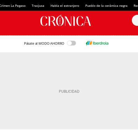
Crimen La Pegaso
Tracjusa
Habla el extranjero
Pueblo de la cerámica negra
Re
Pásate al MODO AHORRO