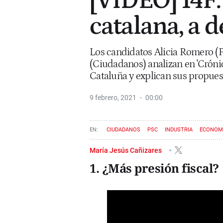
[VÍDEO] 14F
catalana, a 
Los candidatos Alicia Romero (
(Ciudadanos) analizan en 'Crónic
Cataluña y explican sus propues
9 febrero, 2021
00:00
CIUDADANOS
PSC
INDUSTRIA
ECONOM
María Jesús Cañizares
1. ¿Más presión fiscal?