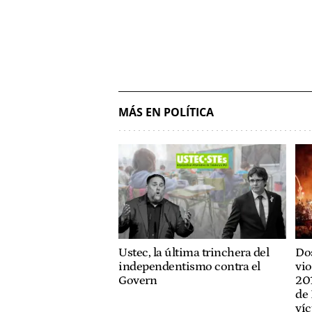
MÁS EN POLÍTICA
Ustec, la última trinchera del
Dos
independentismo contra el
vio
Govern
201
de 
víc