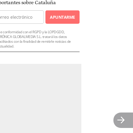
ortantes sobre Cataluña
APUNTARME
e conformidad con el RGPD y la LOPDGDD,
RÓNICA GLOBALMEDIA S.L. tratará los datos
acilitados con la finalidad de remitirle noticias de
ctualidad.