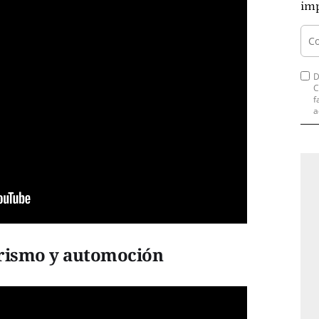
imp
D
C
f
a
urismo y automoción