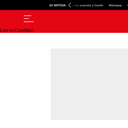
ES NOTICIA:
Junts acorrala a Comín
Wallapop
Leer en Castellano