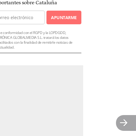
ortantes sobre Cataluña
APUNTARME
e conformidad con el RGPD y la LOPDGDD,
RÓNICA GLOBALMEDIA S.L. tratará los datos
acilitados con la finalidad de remitirle noticias de
ctualidad.