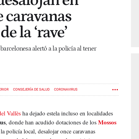
desalojan en
e caravanas
e la ‘rave’
arcelonesa alertó a la policía al tener
ERIOR
CONSEJERÍA DE SALUD
CORONAVIRUS
del Vallès
ha dejado estela incluso en localidades
ius
Mossos
, donde han acudido dotaciones de los
a policía local, desalojar once caravanas