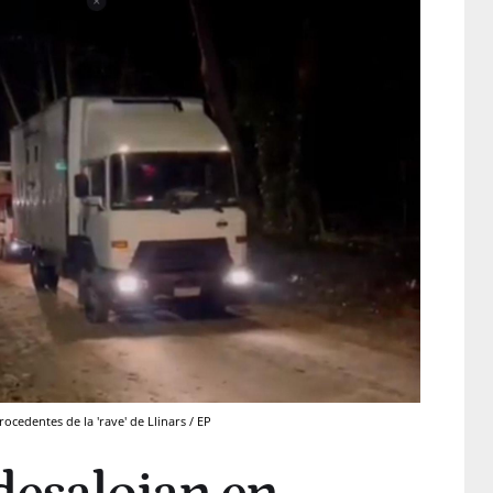
cedentes de la 'rave' de Llinars / EP