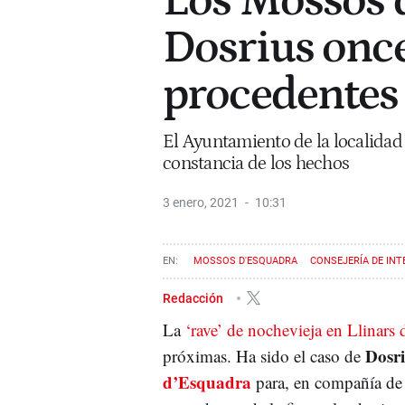
Los Mossos 
Dosrius onc
procedentes d
El Ayuntamiento de la localidad b
constancia de los hechos
3 enero, 2021
10:31
MOSSOS D'ESQUADRA
CONSEJERÍA DE INT
Redacción
La
‘rave’ de nochevieja en Llinars 
Dosr
próximas. Ha sido el caso de
d’Esquadra
para, en compañía de l