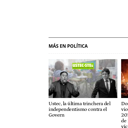
MÁS EN POLÍTICA
Ustec, la última trinchera del
Dos
independentismo contra el
vio
Govern
201
de 
víc