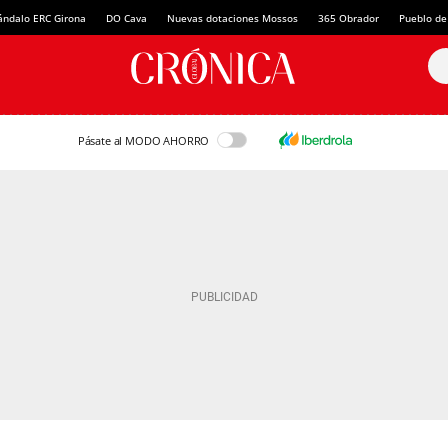
ándalo ERC Girona
DO Cava
Nuevas dotaciones Mossos
365 Obrador
Pueblo de
Pásate al MODO AHORRO