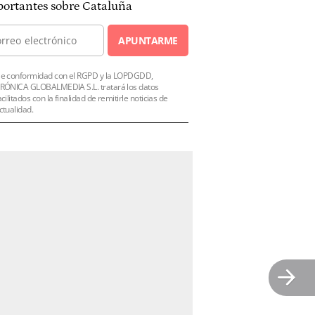
ortantes sobre Cataluña
APUNTARME
e conformidad con el RGPD y la LOPDGDD,
RÓNICA GLOBALMEDIA S.L. tratará los datos
acilitados con la finalidad de remitirle noticias de
ctualidad.