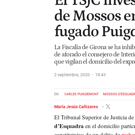
El TSJC inves
de Mossos en
fugado Pui
La Fiscalía de Girona se ha inhib
de aforado el consejero de Inter
que vigilan el domicilio del exp
2 septiembre, 2020
18:43
CARLES PUIGDEMONT
MOSSOS D'ESQUAD
María Jesús Cañizares
El Tribunal Superior de Justicia de 
d’Esquadra
en el domicilio partic
constitutuivo de un delito de
malve