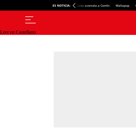
ES NOTICIA:
Junts acorrala a Comín
Wallapop
Leer en Castellano