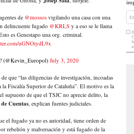
Josep Sala
olicial de Girona, y
, subjefe.
imp
 agentes de
@mossos
vigilando una casa con una
un delincuente fugado
@KRLS
y a eso se le llama
D
 es Genestapo una org. criminal.
C
f
itter.com/uGNOiydL9x
a
?? (@Kevin_Europol)
July 3, 2020
de que “las diligencias de investigación, incoadas
a la Fiscalía Superior de Cataluña”. El motivo es la
l supuesto de que el TSJC no aprecie delito, la
 de Cuentas
, explican fuentes judiciales.
ue el fugado ya no es autoridad, tiene orden de
or rebelión y malversación y está fugado de la