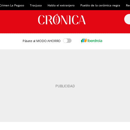
Crimen La Pegaso
Tracjusa
Habla el extranjero
Pueblo de la cerámica negra
Re
Pásate al MODO AHORRO