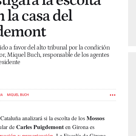
tigará la escolta
 la casa del
gdemont
ido a favor del alto tribunal por la condición
ior, Miquel Buch, responsable de los agentes
residente
RA
MIQUEL BUCH
Mossos
Cataluña analizará si la escolta de los
Carles Puigdemont
ular de
en Girona es
rsación y prevaricación
. La Fiscalía de Girona,