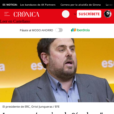
ES NOTICIA:
Los bandazos de AX Partners
Carrera por la alcaldía de Girona
La sec
Leer en Castellano
Pásate al MODO AHORRO
El presidente de ERC, Oriol Junqueras / EFE