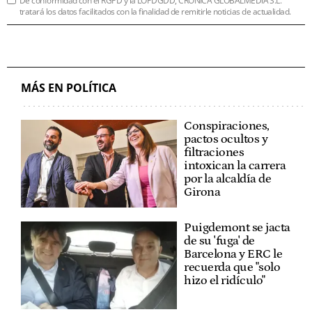
De conformidad con el RGPD y la LOPDGDD, CRÓNICA GLOBALMEDIA S.L.
tratará los datos facilitados con la finalidad de remitirle noticias de actualidad.
MÁS EN POLÍTICA
Conspiraciones,
pactos ocultos y
filtraciones
intoxican la carrera
por la alcaldía de
Girona
Puigdemont se jacta
de su 'fuga' de
Barcelona y ERC le
recuerda que "solo
hizo el ridículo"