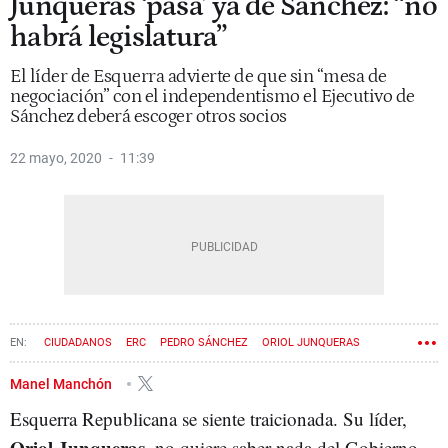
Junqueras ‘pasa’ ya de Sánchez: “no
habrá legislatura”
El líder de Esquerra advierte de que sin “mesa de
negociación” con el independentismo el Ejecutivo de
Sánchez deberá escoger otros socios
22 mayo, 2020
11:39
CIUDADANOS
ERC
PEDRO SÁNCHEZ
ORIOL JUNQUERAS
INÉS ARRIMADAS
QUIM TORRA
Manel Manchón
Esquerra Republicana se siente traicionada. Su líder,
Oriol Junqueras,
no quiere saber nada del Gobierno