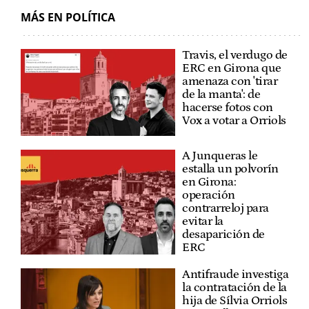
MÁS EN POLÍTICA
Travis, el verdugo de
ERC en Girona que
amenaza con 'tirar
de la manta': de
hacerse fotos con
Vox a votar a Orriols
A Junqueras le
estalla un polvorín
en Girona:
operación
contrarreloj para
evitar la
desaparición de
ERC
Antifraude investiga
la contratación de la
hija de Sílvia Orriols