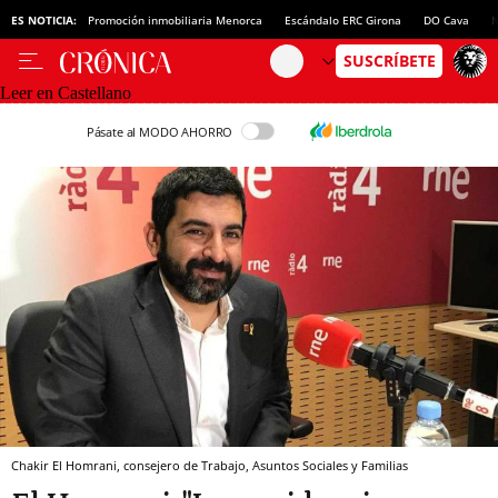
ES NOTICIA:
Promoción inmobiliaria Menorca
Escándalo ERC Girona
DO Cava
N
Leer en Castellano
Pásate al MODO AHORRO
Chakir El Homrani, consejero de Trabajo, Asuntos Sociales y Familias