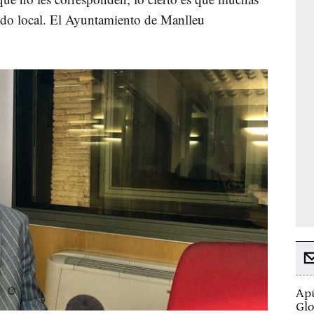
undo local. El Ayuntamiento de Manlleu
Apú
Glo