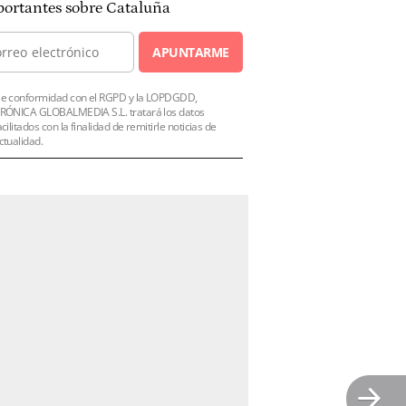
ortantes sobre Cataluña
APUNTARME
e conformidad con el RGPD y la LOPDGDD,
RÓNICA GLOBALMEDIA S.L. tratará los datos
acilitados con la finalidad de remitirle noticias de
ctualidad.