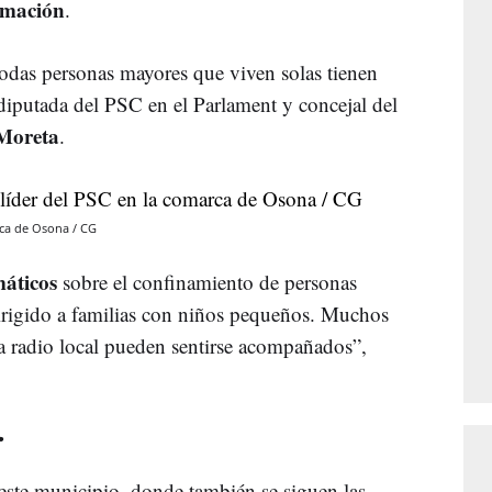
rmación
.
todas personas mayores que viven solas tienen
 diputada del PSC en el Parlament y concejal del
Moreta
.
rca de Osona / CG
áticos
sobre el confinamiento de personas
dirigido a familias con niños pequeños. Muchos
a radio local pueden sentirse acompañados”,
r
ste municipio, donde también se siguen las