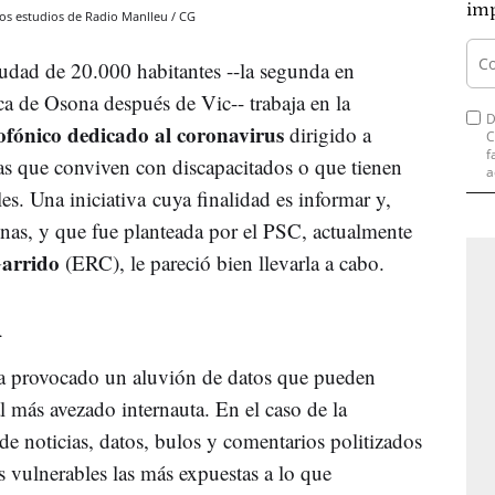
imp
 los estudios de Radio Manlleu / CG
iudad de 20.000 habitantes --la segunda en
a de Osona después de Vic-- trabaja en la
D
fónico dedicado al coronavirus
dirigido a
C
f
as que conviven con discapacitados o que tienen
a
s. Una iniciativa cuya finalidad es informar y,
nas, y que fue planteada por el PSC, actualmente
arrido
(ERC), le pareció bien llevarla a cabo.
n
 ha provocado un aluvión de datos que pueden
al más avezado internauta. En el caso de la
de noticias, datos, bulos y comentarios politizados
s vulnerables las más expuestas a lo que