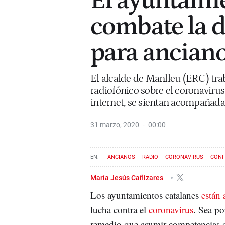
El ayuntami
combate la 
para anciano
El alcalde de Manlleu (ERC) trab
radiofónico sobre el coronavirus
internet, se sientan acompañada
31 marzo, 2020
00:00
ANCIANOS
RADIO
CORONAVIRUS
CONF
María Jesús Cañizares
Los ayuntamientos catalanes
están 
lucha contra el
coronavirus
. Sea po
remedio que asumir competencias q