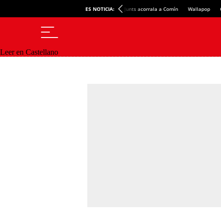
ES NOTICIA:
Junts acorrala a Comín
Wallapop
Leer en Castellano