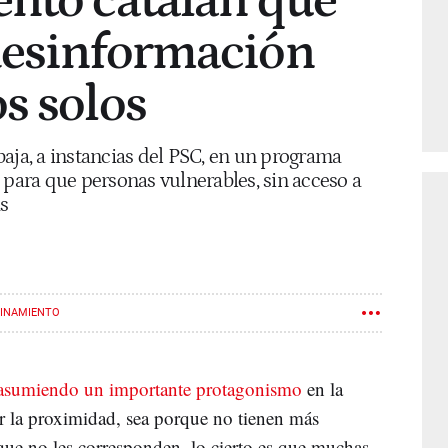
ento catalán que
desinformación
s solos
aja, a instancias del PSC, en un programa
 para que personas vulnerables, sin acceso a
s
INAMIENTO
asumiendo un importante protagonismo
en la
r la proximidad, sea porque no tienen más
ue no les corresponden, lo cierto es que muchas