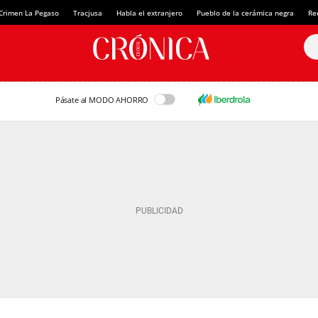
Crimen La Pegaso
Tracjusa
Habla el extranjero
Pueblo de la cerámica negra
Re
Pásate al MODO AHORRO