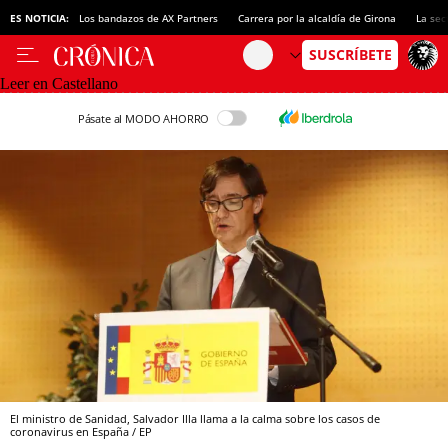
ES NOTICIA:
Los bandazos de AX Partners
Carrera por la alcaldía de Girona
La sec
Leer en Castellano
Pásate al MODO AHORRO
El ministro de Sanidad, Salvador Illa llama a la calma sobre los casos de
coronavirus en España / EP