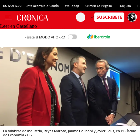
ES NOTICIA:
Junts acorrala a Comín
Wallapop
Crimen La Pegaso
Tracjusa
H
Leer en Castellano
Pásate al MODO AHORRO
La ministra de Industria, Reyes Maroto, Jaume Collboni y Javier Faus, en el Círculo
de Economía / CG