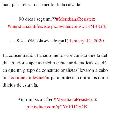
para pasar el rato en medio de la calzada.
90 dies i seguim.??
#MeridianaResisteix
#meridianaantifeixiste
pic.twitter.com/wbsP4sbGSl
— Siscu (@Lolasevaalospu1)
January 11, 2020
La concentración ha sido menos concurrida que la del
día anterior --apenas medio centenar de radicales--, día
en que un grupo de constitucionalistas llevaron a cabo
una
contramanifestación
para protestar contra los cortes
diarios de esta vía.
Amb música I fred
#MeridianaResisteix
✊
pic.twitter.com/qCYnEHGx2K