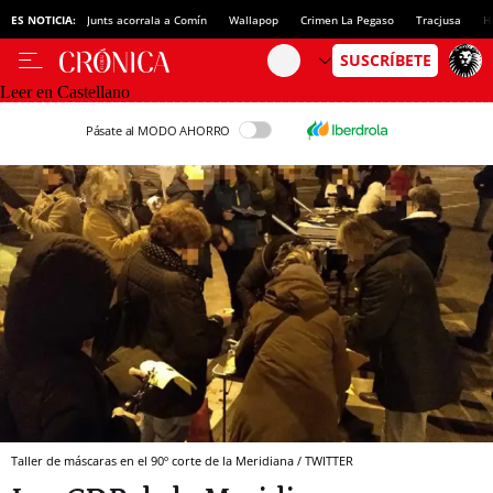
ES NOTICIA:
Junts acorrala a Comín
Wallapop
Crimen La Pegaso
Tracjusa
H
Leer en Castellano
Pásate al MODO AHORRO
Taller de máscaras en el 90º corte de la Meridiana / TWITTER