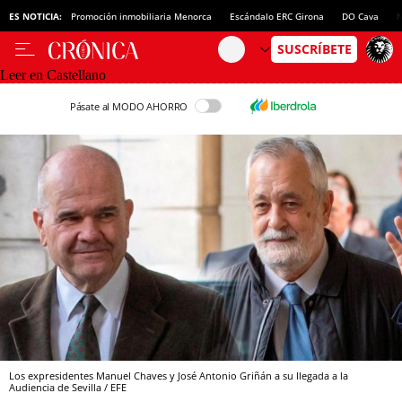
ES NOTICIA:
Promoción inmobiliaria Menorca
Escándalo ERC Girona
DO Cava
N
Leer en Castellano
Pásate al MODO AHORRO
Los expresidentes Manuel Chaves y José Antonio Griñán a su llegada a la
Audiencia de Sevilla / EFE