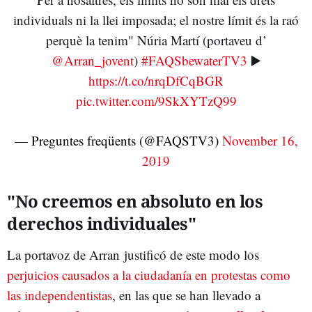
individuals ni la llei imposada; el nostre límit és la raó
perquè la tenim" Núria Martí (portaveu d’
@Arran_jovent
)
#FAQSbewaterTV3
▶️
https://t.co/nrqDfCqBGR
pic.twitter.com/9SkXYTzQ99
— Preguntes freqüents (@FAQSTV3)
November 16,
2019
"No creemos en absoluto en los
derechos individuales"
La portavoz de Arran justificó de este modo los
perjuicios causados a la ciudadanía en protestas como
las independentistas
, en las que se han llevado a