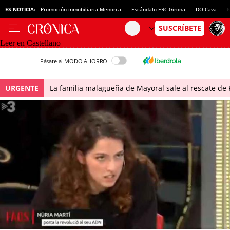
ES NOTICIA:
Promoción inmobiliaria Menorca
Escándalo ERC Girona
DO Cava
N
Leer en Castellano
Pásate al MODO AHORRO
URGENTE
La familia malagueña de Mayoral sale al rescate de P