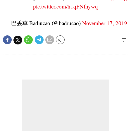
pic.twitter.com/h1qPNfhywq
— 巴丢草 Badiucao (@badiucao)
November 17, 2019