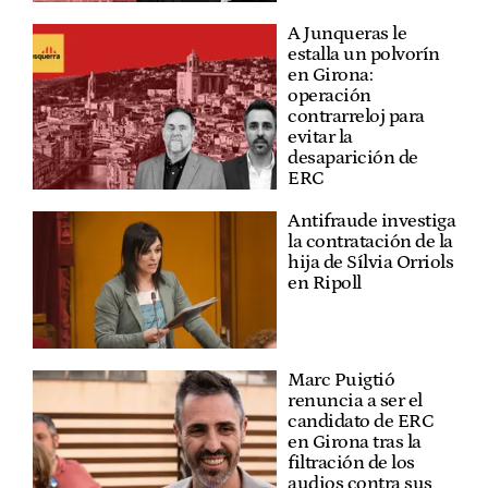
A Junqueras le
estalla un polvorín
en Girona:
operación
contrarreloj para
evitar la
desaparición de
ERC
Antifraude investiga
la contratación de la
hija de Sílvia Orriols
en Ripoll
Marc Puigtió
renuncia a ser el
candidato de ERC
en Girona tras la
filtración de los
audios contra sus