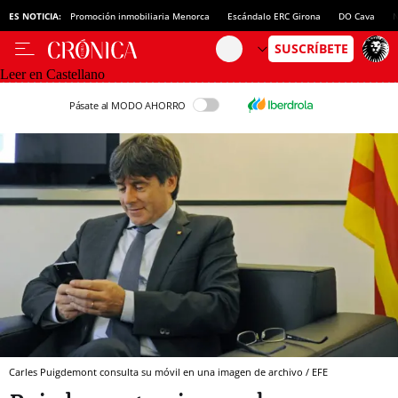
ES NOTICIA:
Promoción inmobiliaria Menorca
Escándalo ERC Girona
DO Cava
N
Leer en Castellano
Pásate al MODO AHORRO
Carles Puigdemont consulta su móvil en una imagen de archivo / EFE