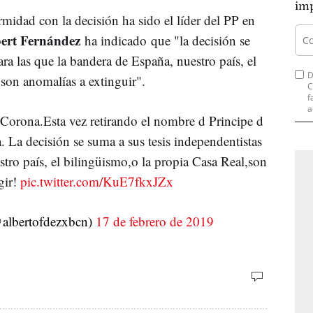
imp
midad con la decisión ha sido el líder del PP en
ert Fernández
ha indicado que "la decisión se
ara las que la bandera de España, nuestro país, el
D
 son anomalías a extinguir".
C
f
a
 Corona.Esta vez retirando el nombre d Principe d
a. La decisión se suma a sus tesis independentistas
stro país, el bilingüismo,o la propia Casa Real,son
gir!
pic.twitter.com/KuE7fkxJZx
albertofdezxbcn)
17 de febrero de 2019