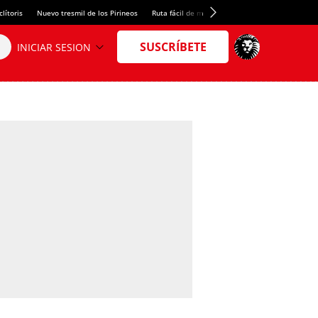
lítoris
Nuevo tresmil de los Pirineos
Ruta fácil de montaña
El arroz más meloso