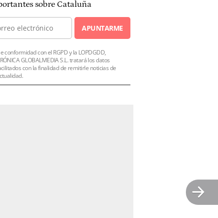
ortantes sobre Cataluña
APUNTARME
e conformidad con el RGPD y la LOPDGDD,
RÓNICA GLOBALMEDIA S.L. tratará los datos
acilitados con la finalidad de remitirle noticias de
ctualidad.