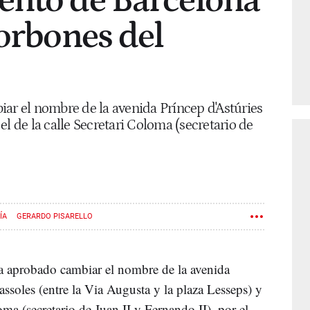
ento de Barcelona
borbones del
iar el nombre de la avenida Príncep d'Astúries
el de la calle Secretari Coloma (secretario de
ÍA
GERARDO PISARELLO
 aprobado cambiar el nombre de la avenida
ssoles (entre la Via Augusta y la plaza Lesseps) y
oma (secretario de Juan II y Fernando II), por el