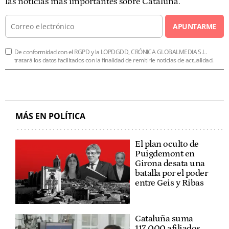
las noticias más importantes sobre Cataluña.
APUNTARME
De conformidad con el RGPD y la LOPDGDD, CRÓNICA GLOBALMEDIA S.L.
tratará los datos facilitados con la finalidad de remitirle noticias de actualidad.
MÁS EN POLÍTICA
El plan oculto de
Puigdemont en
Girona desata una
batalla por el poder
entre Geis y Ribas
Cataluña suma
117.000 afiliados