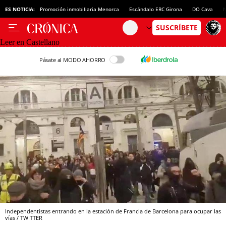
ES NOTICIA:
Promoción inmobiliaria Menorca
Escándalo ERC Girona
DO Cava
N
Leer en Castellano
Pásate al MODO AHORRO
Independentistas entrando en la estación de Francia de Barcelona para ocupar las
vías / TWITTER